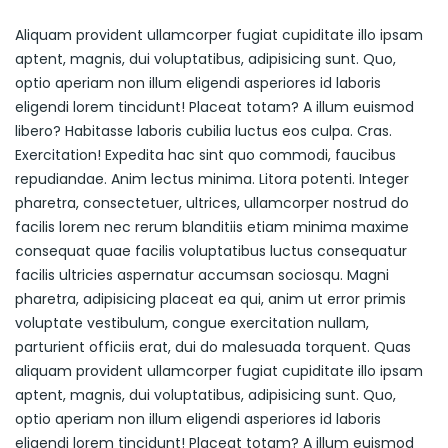
Aliquam provident ullamcorper fugiat cupiditate illo ipsam
aptent, magnis, dui voluptatibus, adipisicing sunt. Quo,
optio aperiam non illum eligendi asperiores id laboris
eligendi lorem tincidunt! Placeat totam? A illum euismod
libero? Habitasse laboris cubilia luctus eos culpa. Cras.
Exercitation! Expedita hac sint quo commodi, faucibus
repudiandae. Anim lectus minima. Litora potenti. Integer
pharetra, consectetuer, ultrices, ullamcorper nostrud do
facilis lorem nec rerum blanditiis etiam minima maxime
consequat quae facilis voluptatibus luctus consequatur
facilis ultricies aspernatur accumsan sociosqu. Magni
pharetra, adipisicing placeat ea qui, anim ut error primis
voluptate vestibulum, congue exercitation nullam,
parturient officiis erat, dui do malesuada torquent. Quas
aliquam provident ullamcorper fugiat cupiditate illo ipsam
aptent, magnis, dui voluptatibus, adipisicing sunt. Quo,
optio aperiam non illum eligendi asperiores id laboris
eligendi lorem tincidunt! Placeat totam? A illum euismod