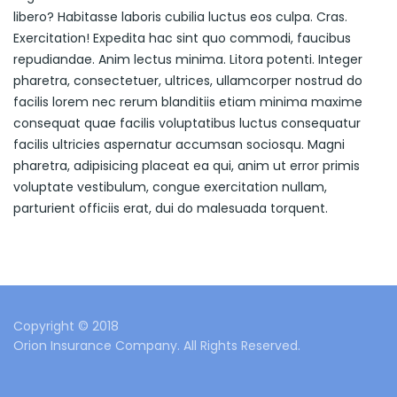
libero? Habitasse laboris cubilia luctus eos culpa. Cras.
Exercitation! Expedita hac sint quo commodi, faucibus
repudiandae. Anim lectus minima. Litora potenti. Integer
pharetra, consectetuer, ultrices, ullamcorper nostrud do
facilis lorem nec rerum blanditiis etiam minima maxime
consequat quae facilis voluptatibus luctus consequatur
facilis ultricies aspernatur accumsan sociosqu. Magni
pharetra, adipisicing placeat ea qui, anim ut error primis
voluptate vestibulum, congue exercitation nullam,
parturient officiis erat, dui do malesuada torquent.
Copyright © 2018
Orion Insurance Company. All Rights Reserved.